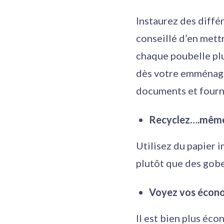
Instaurez des différ
conseillé d’en mett
chaque poubelle plu
dès votre emménagem
documents et fourni
Recyclez….même 
Utilisez du papier 
plutôt que des gobe
Voyez vos économ
Il est bien plus éc