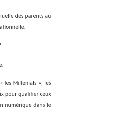
nuelle des parents au
ationnelle.
?
e.
 les Millenials », les
ix pour qualifier ceux
ion numérique dans le