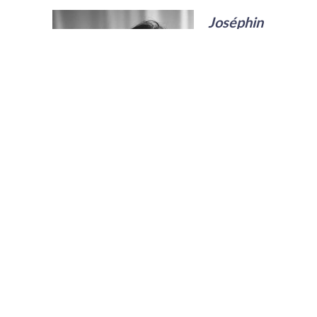
Joséphin
e de
Lorgeril
,
fondatri
ce de
My
Office
Compan
y
My Office Company accompagne,
conseille et recrute pour le
compte de sociétés françaises et
internationales. Nous épaulons